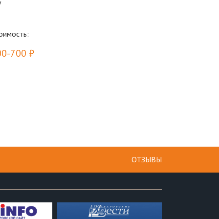
у
оимость:
00-700 ₽
ОТЗЫВЫ