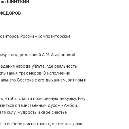
тон ШНИТКИН
 ФЁДОРОВ
позиторов России «Композиторские
 Амур» под редакцией А.М. Агафоновой
едания народа уйльта, где реальность
спытания трёх миров. В исполнении
альнего Востока с его дыханием, ритмом и
ть, чтобы спасти похищенную девушку. Ему
азиться с таинственным духом - Амбой,
я силу, мудрость и своё счастье.
, о выборе и испытаниях, о том, как даже