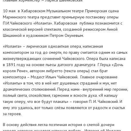
10 мая в Хабаровском Музыкальном театре Приморская сцена
Мариинского театра представит премьерную постановку оперы
П.И.Чайковского «Иоланта». Хабаровская публика познакомится с
классической версией спектакля, созданной режиссером Анной
Шишкиной и художником Петром Окуневым.
«Иоланта» – лирическая одноактная опера, написанная
композитором за год до смерти, по праву считается одним из самых
жизнеутверждающих сочинений Чайковского. Опера была написана
в 1891 году на основе пьесы датского драматурга Г.Герца «Дочь
короля Рене», автором либретто (текста оперы) стал брат
композитора – Модест Ильич Чайковский. Главное очарование
«Иоланты» в том, что в ней нет душевных страданий и мук, нет
драматических столкновений. Перед нами - внутренний мир героини,
полный света, спокойствия, гармонии и ясности духа. «Я напишу
такую оперу, что все будут плакать» – говорил П. И. Чайковский. И
ему это удалось, вот только слёзы появляются от радости и счастья
за героев.
В основу действия легла поэтичная история о слепой дочери
короля, которую исцеляет истинная любовь. История об Иоланте –