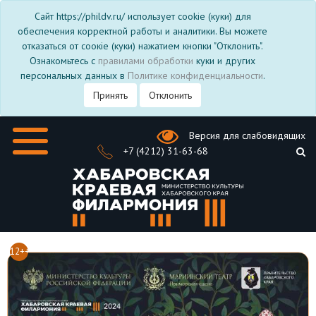
Сайт https://phildv.ru/ использует cookie (куки) для
обеспечения корректной работы и аналитики. Вы можете
отказаться от соокіе (куки) нажатием кнопки "Отклонить".
Ознакомьтесь с
правилами обработки
куки и других
персональных данных в
Политике конфиденциальности
.
Принять
Отклонить
Версия для слабовидящих
+7 (4212) 31-63-68
12++