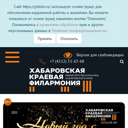
Сайт https://phildv.ru/ использует cookie (куки) для
обеспечения корректной работы и аналитики. Вы можете
отказаться от соокіе (куки) нажатием кнопки "Отклонить".
Ознакомьтесь с
правилами обработки
куки и других
персональных данных в
Политике конфиденциальности
.
Принять
Отклонить
Версия для слабовидящих
+7 (4212) 31-63-68
6++