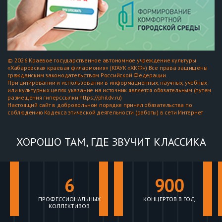
© 2026 Краевое государственное автономное учреждение культуры
«Хабаровская краевая филармония» (КГАУК «ХКФ») Все права защищены
гражданским законодательством Российской Федерации.
При цитировании и использовании в информационных, научных, учебных
или культурных целях указание на источник является обязательным (путем
размещения гиперссылки https://phildv.ru)
Настоящий сайт в добровольном порядке принял обязательства по
соблюдению Кодекса этической деятельности (работы) в сети Интернет
ХОРОШО ТАМ, ГДЕ ЗВУЧИТ КЛАССИКА
6
900
ПРОФЕССИОНАЛЬНЫХ
КОНЦЕРТОВ В ГОД
КОЛЛЕКТИВОВ