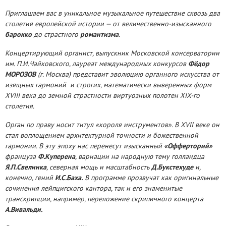
Приглашаем вас в уникальное музыкальное путешествие сквозь два
столетия европейской истории — от величественно-изысканного
барокко
до страстного
романтизма
.
Концертирующий органист, выпускник Московской консерватории
им. П.И.Чайковского, лауреат международных конкурсов
Фёдор
МОРОЗОВ
(г. Москва) представит эволюцию органного искусства от
изящных гармоний и строгих, математически выверенных форм
XVIII века до земной страстности виртуозных полотен XIX-го
столетия.
Орган по праву носит титул «короля инструментов». В
XVII
веке он
стал воплощением архитектурной точности и божественной
гармонии. В эту эпоху нас перенесут изысканный
«Офферторий»
француза
Ф.Куперена
, вариации на народную тему голландца
Я.П.Свелинка
, северная мощь и масштабность
Д.Букстехуде
и,
конечно, гений
И.С.Баха.
В программе прозвучат как оригинальные
сочинения лейпцигского кантора, так и его знаменитые
транскрипции, например, переложение скрипичного концерта
А.Вивальди.