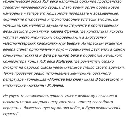
Романтическая эпоха XIX века наполнила органное пространство
трепетом человеческого сердца. В это время орган обрёл новое
измерение – теперь его мощь могла передавать и возвышенные,
лирические откровения и громоподобные всплески эмоций. Вы
услышите, как меняется звучание инструмента в произведениях
французского романтика
Сезара Франка
, где кристальная ясность
уступает место лирическим откровениям, и в виртуозных
«Вестминстерских колоколах» Луи Вьерна
. Интересным акцентом
вечера станет оригинальный опус — соединение двух эпох в одном
сочинении:
Токката и фуга ре минор Баха
в обработке немецкого
композитора конца XIX века
М.Регера
, где романтизм словно
смотрит на барокко сквозь увеличительное стекло своего времени.
Также прозвучат редко исполняемые жемчужины органного
репертуара - тончайшая
«Молитва без слов»
князя
В.Одоевского
и
мистические
«Литании» Ж. Алена.
Не упустите возможность прикоснуться к великому наследию и
испытать магию «короля инструментов» - органа, способного
передать и божественную гармонию небес, и бурю человеческих
страстей.