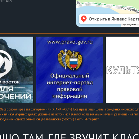
Хабаровская краевая филармония» (КГАУК «ХКФ») Все права защищены гражданским законодат
х или культурных целях указание на источник является обязательным (путем размещения гипер
людению Кодекса этической деятельности (работы) в сети Интернет
ШО ТАМ, ГДЕ ЗВУЧИТ КЛА