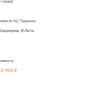
 слово)
овести А.С. Пушкина
.Свиридова, Ф.Листа
оимость:
50-900 ₽