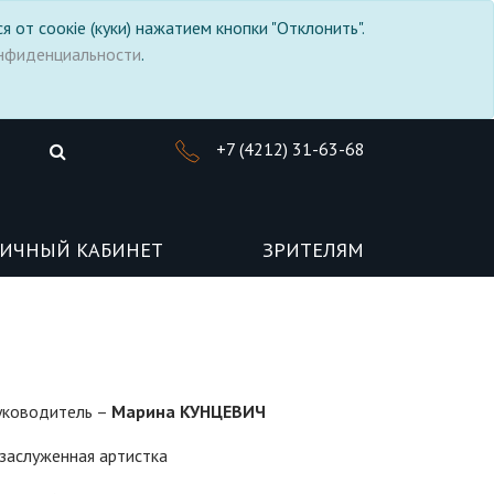
я от соокіе (куки) нажатием кнопки "Отклонить".
нфиденциальности
.
+7 (4212) 31-63-68
ИЧНЫЙ КАБИНЕТ
ЗРИТЕЛЯМ
уководитель –
Марина КУНЦЕВИЧ
 заслуженная артистка