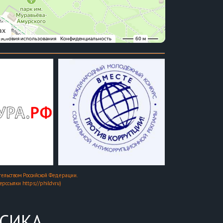
ельством Российской Федерации.
ссылки https://phildv.ru)
ССИКА