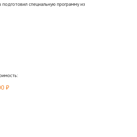
в подготовил специальную программу из
ит такая зажигательная музыка, как в песнях
к» является популяризатором музыки
ении прозвучит оригинальная версия «Песни
нжировка Ю.Давыдовой.
оимость:
00 ₽