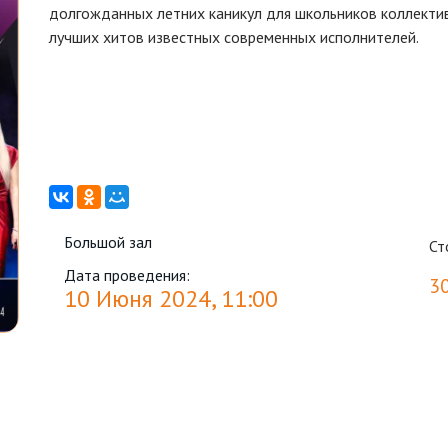
долгожданных летних каникул для школьников коллекти
лучших хитов известных современных исполнителей.
Трудно усидеть на месте и быть безучастным, когда звуч
«Ягода-малинка», «Федерико Феллини», «Танцы», и др.
Ну, и конечно, же, как всегда, ансамбль «Дальний Восто
современных дальневосточных авторов. В нашем исполн
про Хабаровск» М.Никитина, С.Мамаева, вокальная ара
Большой зал
Ст
Дата проведения:
3
10 Июня 2024, 11:00