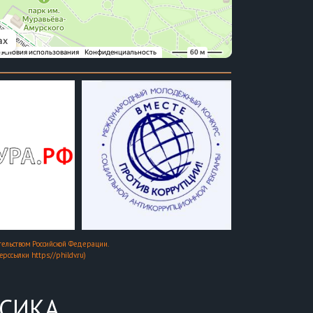
ельством Российской Федерации.
ссылки https://phildv.ru)
ССИКА