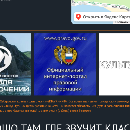
Хабаровская краевая филармония» (КГАУК «ХКФ») Все права защищены гражданским законодат
х или культурных целях указание на источник является обязательным (путем размещения гипер
людению Кодекса этической деятельности (работы) в сети Интернет
ШО ТАМ, ГДЕ ЗВУЧИТ КЛА