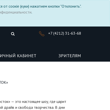
я от соокіе (куки) нажатием кнопки "Отклонить".
нфиденциальности
.
+7 (4212) 31-63-68
ИЧНЫЙ КАБИНЕТ
ЗРИТЕЛЯМ
ТОК»
сток» — это настоящее шоу, где царит
ый драйв и свобода творчества. В дни