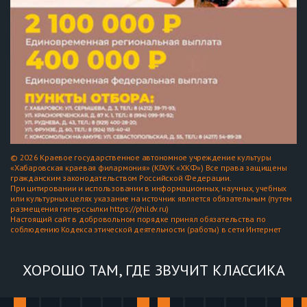
© 2026 Краевое государственное автономное учреждение культуры
«Хабаровская краевая филармония» (КГАУК «ХКФ») Все права защищены
гражданским законодательством Российской Федерации.
При цитировании и использовании в информационных, научных, учебных
или культурных целях указание на источник является обязательным (путем
размещения гиперссылки https://phildv.ru)
Настоящий сайт в добровольном порядке принял обязательства по
соблюдению Кодекса этической деятельности (работы) в сети Интернет
ХОРОШО ТАМ, ГДЕ ЗВУЧИТ КЛАССИКА