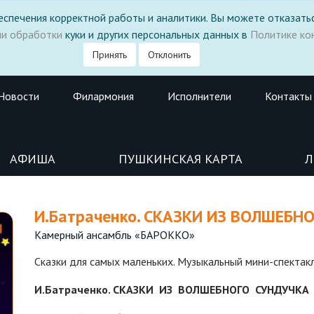
 обеспечения корректной работы и аналитики. Вы можете отказатьс
ми обработки
куки и других персональных данных в
Политике ко
Принять
Отклонить
Новости
Филармония
Исполнители
Контакты
АФИША
ПУШКИНСКАЯ КАРТА
Л
И.Батраченко. СКАЗКИ ИЗ ВОЛШЕБН
Камерный ансамбль «БАРОККО»
Сказки для самых маленьких. Музыкальный мини-спектак
И.Батраченко. СКАЗКИ ИЗ ВОЛШЕБНОГО СУНДУЧКА