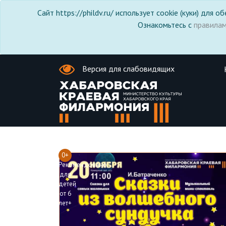
Сайт https://phildv.ru/ использует cookie (куки) для
Ознакомьтесь с
правила
Версия для слабовидящих
0+
Рекомендовано
для
детей
от 6
лет+