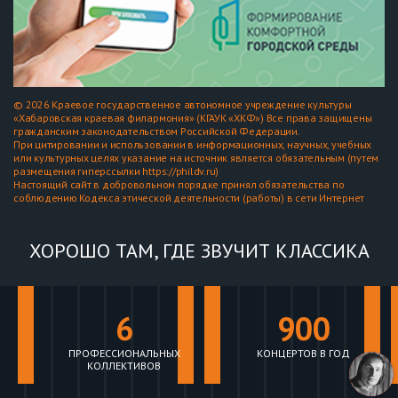
© 2026 Краевое государственное автономное учреждение культуры
«Хабаровская краевая филармония» (КГАУК «ХКФ») Все права защищены
гражданским законодательством Российской Федерации.
При цитировании и использовании в информационных, научных, учебных
или культурных целях указание на источник является обязательным (путем
размещения гиперссылки https://phildv.ru)
Настоящий сайт в добровольном порядке принял обязательства по
соблюдению Кодекса этической деятельности (работы) в сети Интернет
ХОРОШО ТАМ, ГДЕ ЗВУЧИТ КЛАССИКА
6
900
ПРОФЕССИОНАЛЬНЫХ
КОНЦЕРТОВ В ГОД
КОЛЛЕКТИВОВ