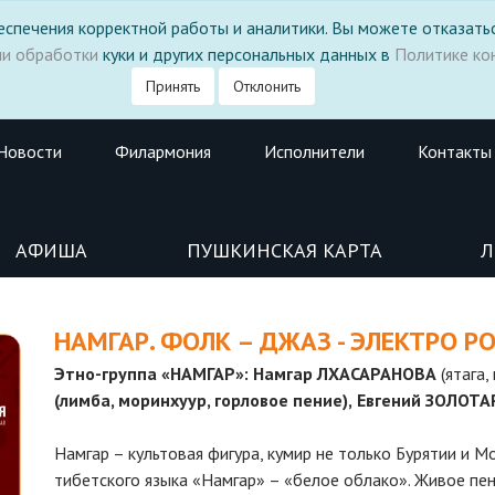
 обеспечения корректной работы и аналитики. Вы можете отказатьс
ми обработки
куки и других персональных данных в
Политике ко
Принять
Отклонить
Новости
Филармония
Исполнители
Контакты
АФИША
ПУШКИНСКАЯ КАРТА
Л
НАМГАР. ФОЛК – ДЖАЗ - ЭЛЕКТРО Р
Этно-группа
«
НАМГАР
»
:
Намгар
ЛХАСАРАНОВА
(ятага,
(лимба, моринхуур, горловое пение),
Евгений ЗОЛОТА
Намгар – культовая фигура, кумир не только Бурятии и Мо
тибетского языка «Намгар» – «белое облако». Живое пе