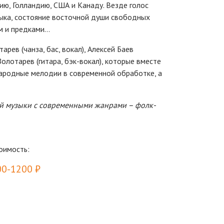
ию, Голландию, США и Канаду. Везде голос
зыка, состояние восточной души свободных
ем и предками…
рев (чанза, бас, вокал), Алексей Баев
 Золотарев (гитара, бэк-вокал), которые вместе
народные мелодии в современной обработке, а
й музыки с современными жанрами – фолк-
оимость:
00-1200 ₽