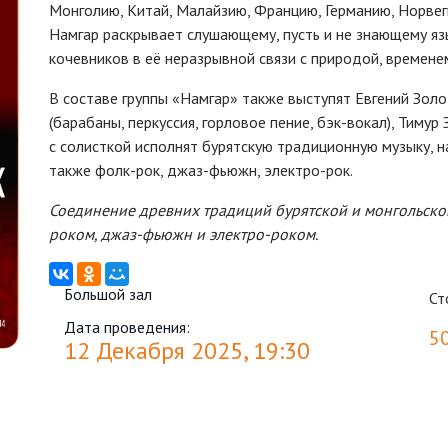
Монголию, Китай, Малайзию, Францию, Германию, Норвег
Намгар раскрывает слушающему, пусть и не знающему я
кочевников в её неразрывной связи с природой, времен
В составе группы «Намгар» также выступят Евгений Золота
(барабаны, перкуссия, горловое пение, бэк-вокал), Тимур
с солисткой исполнят бурятскую традиционную музыку, 
также фолк-рок, джаз-фьюжн, электро-рок.
Соединение древних традиций
бурятской и монгольско
ро
ком, джаз-фьюжн и электро-роком
.
Большой зал
Ст
Дата проведения:
5
12 Декабря 2025, 19:30