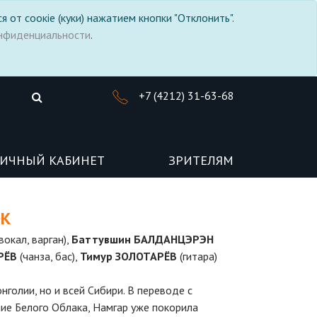
я от соокіе (куки) нажатием кнопки "Отклонить".
нфиденциальности
.
+7 (4212) 31-63-68
ИЧНЫЙ КАБИНЕТ
ЗРИТЕЛЯМ
ОК
 вокал, варган),
Баттувшин БАЛДАНЦЭРЭН
РЁВ
(чанза, бас),
Тимур ЗОЛОТАРЁВ
(гитара)
нголии, но и всей Сибири. В переводе с
ние Белого Облака, Намгар уже покорила