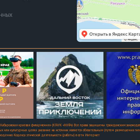
АННЫХ
Хабаровская краевая филармония» (КГАУК «ХКФ») Все права защищены гражданским законодат
х или культурных целях указание на источник является обязательным (путем размещения гипер
людению Кодекса этической деятельности (работы) в сети Интернет