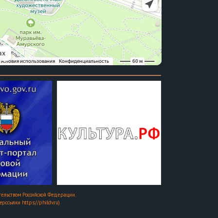
ельством Российской Федерации.
ссылки https://phildv.ru)