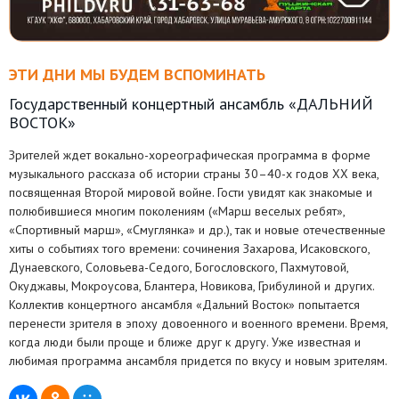
ЭТИ ДНИ МЫ БУДЕМ ВСПОМИНАТЬ
Государственный концертный ансамбль «ДАЛЬНИЙ
ВОСТОК»
Зрителей ждет вокально-хореографическая программа в форме
музыкального рассказа об истории страны 30–40-х годов XX века,
посвященная Второй мировой войне. Гости увидят как знакомые и
полюбившиеся многим поколениям («Марш веселых ребят»,
«Спортивный марш», «Смуглянка» и др.), так и новые отечественные
хиты о событиях того времени: сочинения Захарова, Исаковского,
Дунаевского, Соловьева-Седого, Богословского, Пахмутовой,
Окуджавы, Мокроусова, Блантера, Новикова, Грибулиной и других.
Коллектив концертного ансамбля «Дальний Восток» попытается
перенести зрителя в эпоху довоенного и военного времени. Время,
когда люди были проще и ближе друг к другу. Уже известная и
любимая программа ансамбля придется по вкусу и новым зрителям.