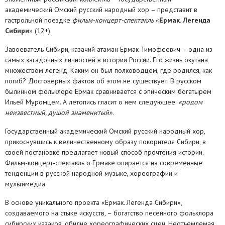
академический Омский русский народный хор – представит в
гастрольной поездке
фильм-концерт-спектакль
«
Ермак. Легенда
Сибири
» (12+).
Завоеватель Сибири, казачий атаман Ермак Тимофеевич – одна из
самых загадочных личностей в истории России. Его жизнь окутана
множеством легенд. Каким он был полководцем, где родился, как
погиб? Достоверных фактов об этом не существует. В русском
былинном фольклоре Ермак сравнивается с эпическим богатырем
Ильей Муромцем. А летопись гласит о нем следующее:
«родом
неизвестный, душой знаменитый»
.
Государственный академический Омский русский народный хор,
прикоснувшись к величественному образу покорителя Сибири, в
своей постановке предлагает новый способ прочтения истории.
Фильм-концерт-спектакль о Ермаке опирается на современные
тенденции в русской народной музыке, хореографии и
мультимедиа.
В основе уникального проекта
«Ермак. Легенда Сибири»,
создаваемого на стыке искусств, – богатство песенного фольклора
сибирских казаков, обилие хореографических сцен. Неотъемлемая