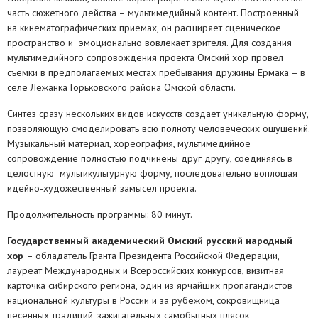
часть сюжетного действа – мультимедийный контент. Построенный
на кинематографических приемах, он расширяет сценическое
пространство и эмоционально вовлекает зрителя. Для создания
мультимедийного сопровождения проекта Омский хор провел
съемки в предполагаемых местах пребывания дружины Ермака – в
селе Лежанка Горьковского района Омской области.
Синтез сразу нескольких видов искусств создает уникальную форму,
позволяющую смоделировать всю полноту человеческих ощущений.
Музыкальный материал, хореография, мультимедийное
сопровождение полностью подчинены друг другу, соединяясь в
целостную мультикультурную форму, последовательно воплощая
идейно-художественный замысел проекта.
Продолжительность программы: 80 минут.
Государственный академический Омский русский народный
хор
– обладатель Гранта Президента Российской Федерации,
лауреат Международных и Всероссийских конкурсов, визитная
карточка сибирского региона, один из ярчайших пропагандистов
национальной культуры в России и за рубежом, сокровищница
песенных традиций, зажигательных самобытных плясок,