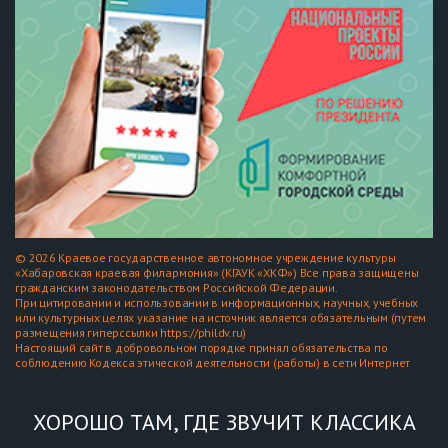
© 2026 Краевое государственное автономное учреждение культуры
«Хабаровская краевая филармония» (КГАУК «ХКФ») Все права защищены
гражданским законодательством Российской Федерации.
При цитировании и использовании в информационных, научных, учебных
или культурных целях указание на источник является обязательным (путем
размещения гиперссылки https://phildv.ru)
Настоящий сайт в добровольном порядке принял обязательства по
соблюдению Кодекса этической деятельности (работы) в сети Интернет
ХОРОШО ТАМ, ГДЕ ЗВУЧИТ КЛАССИКА